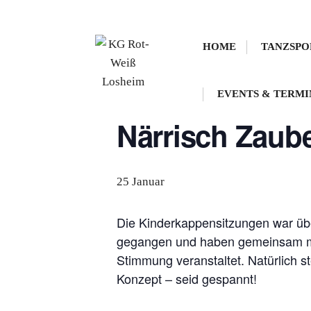
Skip
« Alle Veranstaltungen
HOME
TANZSPO
to
content
Diese Veranstaltung hat bereits stattge
EVENTS & TERMI
Närrisch Zaub
25 Januar
Die Kinderkappensitzungen war übe
gegangen und haben gemeinsam mit 
Stimmung veranstaltet. Natürlich s
Konzept – seid gespannt!