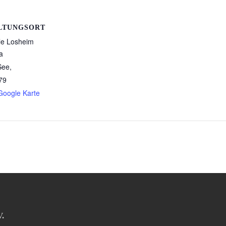
LTUNGSORT
le Losheim
a
See
,
79
Google Karte
V.