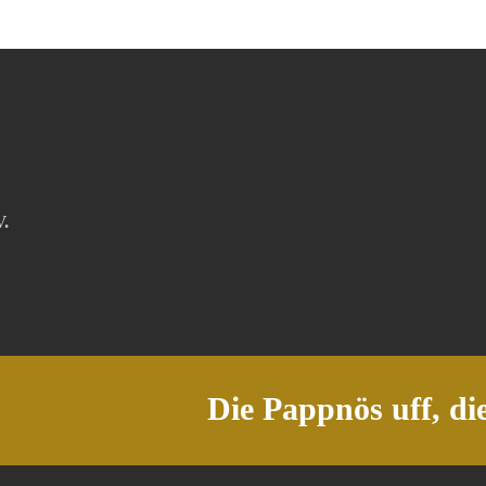
V.
Die Pappnös uff, di